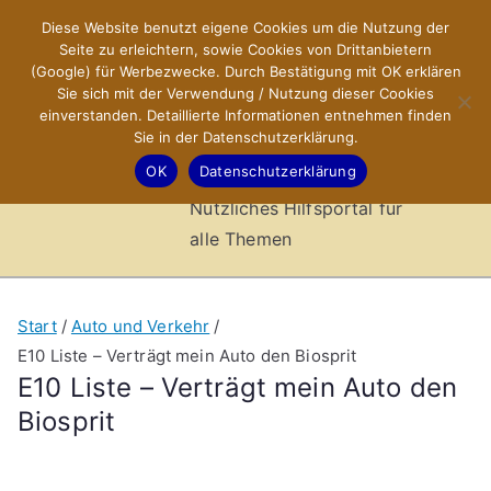
Zum
Diese Website benutzt eigene Cookies um die Nutzung der
X-Sites.de
Inhalt
Seite zu erleichtern, sowie Cookies von Drittanbietern
springen
(Google) für Werbezwecke. Durch Bestätigung mit OK erklären
–
Sie sich mit der Verwendung / Nutzung dieser Cookies
einverstanden. Detaillierte Informationen entnehmen finden
Sie in der Datenschutzerklärung.
Hilfsportal
OK
Datenschutzerklärung
Nützliches Hilfsportal für
alle Themen
Start
Auto und Verkehr
E10 Liste – Verträgt mein Auto den Biosprit
E10 Liste – Verträgt mein Auto den
Biosprit