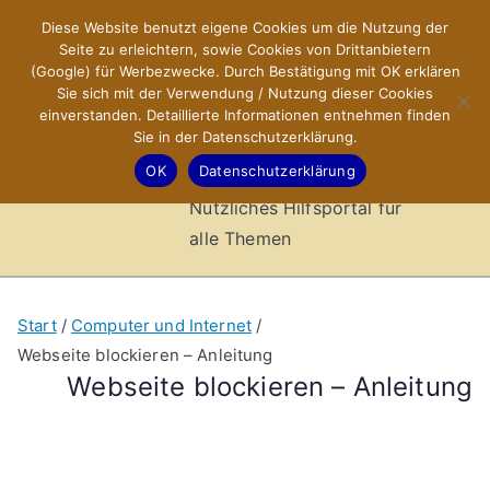
Zum
Diese Website benutzt eigene Cookies um die Nutzung der
X-Sites.de
Inhalt
Seite zu erleichtern, sowie Cookies von Drittanbietern
springen
(Google) für Werbezwecke. Durch Bestätigung mit OK erklären
–
Sie sich mit der Verwendung / Nutzung dieser Cookies
einverstanden. Detaillierte Informationen entnehmen finden
Sie in der Datenschutzerklärung.
Hilfsportal
OK
Datenschutzerklärung
Nützliches Hilfsportal für
alle Themen
Start
Computer und Internet
Webseite blockieren – Anleitung
Webseite blockieren – Anleitung