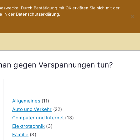
ezwecke. Durch Bestätigung mit OK erklären Sie sich mit der
e in der Datenschutzerklärung.
Home
Impressum
man gegen Verspannungen tun?
Allgemeines
(11)
Auto und Verkehr
(22)
Computer und Internet
(13)
Elektrotechnik
(3)
Familie
(3)