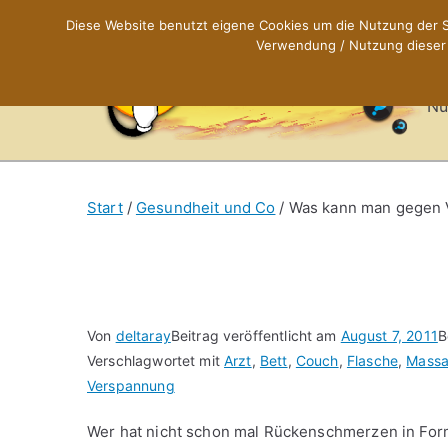
Zum
Diese Website benutzt eigene Cookies um die Nutzung der Se
Inhalt
Verwendung / Nutzung dieser C
X
springen
Nü
Start
Gesundheit und Co
Was kann man gegen 
Von
deltaray
Beitrag veröffentlicht am
August 7, 2011
B
Verschlagwortet mit
Arzt
,
Bett
,
Couch
,
Flasche
,
Mass
Verspannung
Wer hat nicht schon mal Rückenschmerzen in Fo