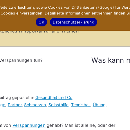
ite zu erleichtern, sowie Cookies von Drittanbietern (Google) für Werb
ookies einverstanden. Detaillierte Informationen entnehmen finden Si
-Sites.de – Hilfsportal
OK
Datenschutzerklärung
tzliches Hilfsportal für alle Themen
Was kann 
Verspannungen tun?
eitrag gepostet in
Gesundheit und Co
age
,
Partner
,
Schmerzen
,
Selbsthilfe
,
Tennisball
,
Übung
,
rm von
Verspannungen
gehabt? Man ist alleine, oder der