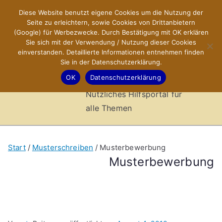
Zum
Diese Website benutzt eigene Cookies um die Nutzung der
X-Sites.de
Inhalt
Seite zu erleichtern, sowie Cookies von Drittanbietern
springen
(Google) für Werbezwecke. Durch Bestätigung mit OK erklären
–
Sie sich mit der Verwendung / Nutzung dieser Cookies
einverstanden. Detaillierte Informationen entnehmen finden
Sie in der Datenschutzerklärung.
Hilfsportal
OK
Datenschutzerklärung
Nützliches Hilfsportal für
alle Themen
Start
Musterschreiben
Musterbewerbung
Musterbewerbung