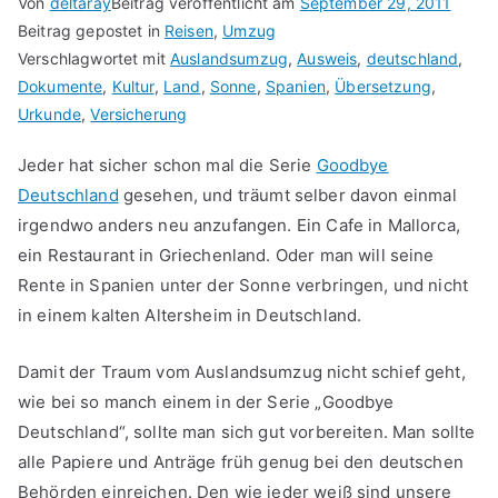
Von
deltaray
Beitrag veröffentlicht am
September 29, 2011
Beitrag gepostet in
Reisen
,
Umzug
Verschlagwortet mit
Auslandsumzug
,
Ausweis
,
deutschland
,
Dokumente
,
Kultur
,
Land
,
Sonne
,
Spanien
,
Übersetzung
,
Urkunde
,
Versicherung
Jeder hat sicher schon mal die Serie
Goodbye
Deutschland
gesehen, und träumt selber davon einmal
irgendwo anders neu anzufangen. Ein Cafe in Mallorca,
ein Restaurant in Griechenland. Oder man will seine
Rente in Spanien unter der Sonne verbringen, und nicht
in einem kalten Altersheim in Deutschland.
Damit der Traum vom Auslandsumzug nicht schief geht,
wie bei so manch einem in der Serie „Goodbye
Deutschland“, sollte man sich gut vorbereiten. Man sollte
alle Papiere und Anträge früh genug bei den deutschen
Behörden einreichen. Den wie jeder weiß sind unsere