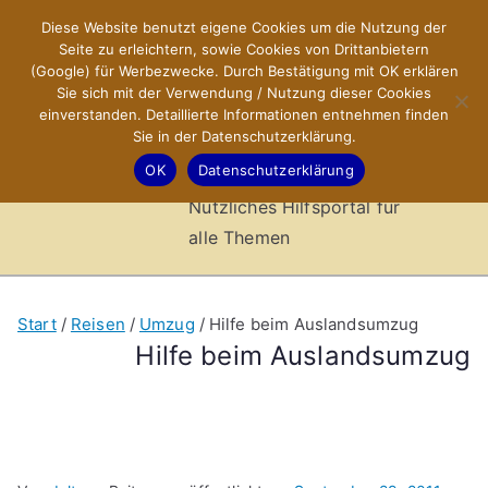
Zum
Diese Website benutzt eigene Cookies um die Nutzung der
X-Sites.de
Inhalt
Seite zu erleichtern, sowie Cookies von Drittanbietern
springen
(Google) für Werbezwecke. Durch Bestätigung mit OK erklären
–
Sie sich mit der Verwendung / Nutzung dieser Cookies
einverstanden. Detaillierte Informationen entnehmen finden
Sie in der Datenschutzerklärung.
Hilfsportal
OK
Datenschutzerklärung
Nützliches Hilfsportal für
alle Themen
Start
Reisen
Umzug
Hilfe beim Auslandsumzug
Hilfe beim Auslandsumzug