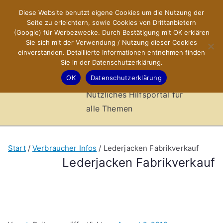
Zum
Diese Website benutzt eigene Cookies um die Nutzung der
X-Sites.de
Inhalt
Seite zu erleichtern, sowie Cookies von Drittanbietern
springen
(Google) für Werbezwecke. Durch Bestätigung mit OK erklären
–
Sie sich mit der Verwendung / Nutzung dieser Cookies
einverstanden. Detaillierte Informationen entnehmen finden
Sie in der Datenschutzerklärung.
Hilfsportal
OK
Datenschutzerklärung
Nützliches Hilfsportal für
alle Themen
Start
Verbraucher Infos
Lederjacken Fabrikverkauf
Lederjacken Fabrikverkauf