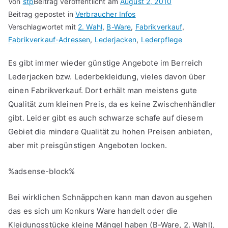
Von
stp
Beitrag veröffentlicht am
August 2, 2010
Beitrag gepostet in
Verbraucher Infos
Verschlagwortet mit
2. Wahl
,
B-Ware
,
Fabrikverkauf
,
Fabrikverkauf-Adressen
,
Lederjacken
,
Lederpflege
Es gibt immer wieder günstige Angebote im Berreich
Lederjacken bzw. Lederbekleidung, vieles davon über
einen Fabrikverkauf. Dort erhält man meistens gute
Qualität zum kleinen Preis, da es keine Zwischenhändler
gibt. Leider gibt es auch schwarze schafe auf diesem
Gebiet die mindere Qualität zu hohen Preisen anbieten,
aber mit preisgünstigen Angeboten locken.
%adsense-block%
Bei wirklichen Schnäppchen kann man davon ausgehen
das es sich um Konkurs Ware handelt oder die
Kleidungsstücke kleine Mängel haben (B-Ware, 2. Wahl),