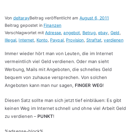
Von
deltaray
Beitrag veröffentlicht am
August 6, 2011
Beitrag gepostet in
Finanzen
Verschlagwortet mit
Adresse
,
angebot
,
Betrug
,
ebay
,
Geld
,
Illegal
,
Internet
,
Konto
,
Paypal
,
Provision
,
Straftat
,
verdienen
Immer wieder hört man von Leuten, die im Internet
vermeintlich viel Geld verdienen. Oder man sieht
Werbung, Mails mit Angeboten, die schnelles Geld
bequem von zuhause versprechen. Von solchen
Angeboten kann man nur sagen,
FINGER WEG
!
Diesen Satz sollte man sich jetzt tief einbläuen: Es gibt
keinen Weg im Internet schnell und ohne viel Arbeit Geld
zu verdienen –
PUNKT
!
%adsense-block%