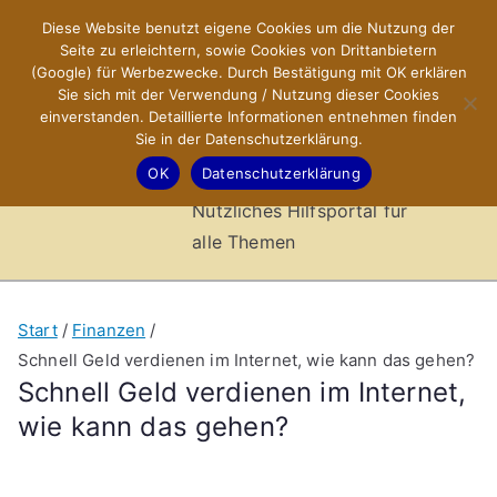
Zum
Diese Website benutzt eigene Cookies um die Nutzung der
X-Sites.de
Inhalt
Seite zu erleichtern, sowie Cookies von Drittanbietern
springen
(Google) für Werbezwecke. Durch Bestätigung mit OK erklären
–
Sie sich mit der Verwendung / Nutzung dieser Cookies
einverstanden. Detaillierte Informationen entnehmen finden
Sie in der Datenschutzerklärung.
Hilfsportal
OK
Datenschutzerklärung
Nützliches Hilfsportal für
alle Themen
Start
Finanzen
Schnell Geld verdienen im Internet, wie kann das gehen?
Schnell Geld verdienen im Internet,
wie kann das gehen?