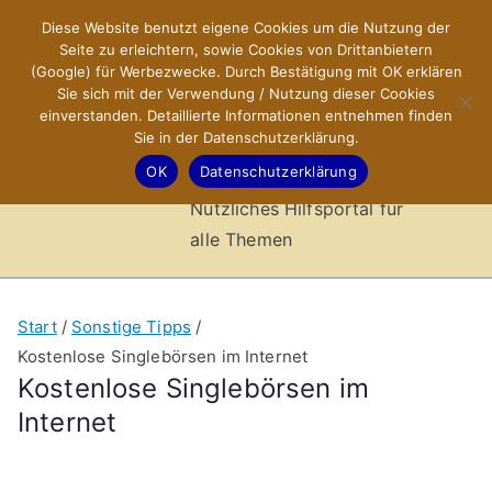
Zum
Diese Website benutzt eigene Cookies um die Nutzung der
X-Sites.de
Inhalt
Seite zu erleichtern, sowie Cookies von Drittanbietern
springen
(Google) für Werbezwecke. Durch Bestätigung mit OK erklären
–
Sie sich mit der Verwendung / Nutzung dieser Cookies
einverstanden. Detaillierte Informationen entnehmen finden
Sie in der Datenschutzerklärung.
Hilfsportal
OK
Datenschutzerklärung
Nützliches Hilfsportal für
alle Themen
Start
Sonstige Tipps
Kostenlose Singlebörsen im Internet
Kostenlose Singlebörsen im
Internet