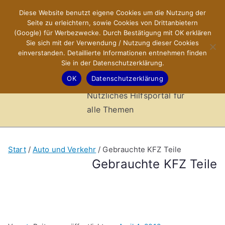
Zum
Diese Website benutzt eigene Cookies um die Nutzung der
X-Sites.de
Inhalt
Seite zu erleichtern, sowie Cookies von Drittanbietern
springen
(Google) für Werbezwecke. Durch Bestätigung mit OK erklären
–
Sie sich mit der Verwendung / Nutzung dieser Cookies
einverstanden. Detaillierte Informationen entnehmen finden
Sie in der Datenschutzerklärung.
Hilfsportal
OK
Datenschutzerklärung
Nützliches Hilfsportal für
alle Themen
Start
Auto und Verkehr
Gebrauchte KFZ Teile
Gebrauchte KFZ Teile