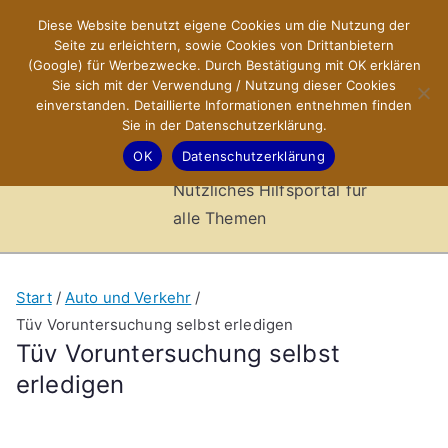
Zum
Diese Website benutzt eigene Cookies um die Nutzung der
X-Sites.de
Inhalt
Seite zu erleichtern, sowie Cookies von Drittanbietern
springen
(Google) für Werbezwecke. Durch Bestätigung mit OK erklären
–
Sie sich mit der Verwendung / Nutzung dieser Cookies
einverstanden. Detaillierte Informationen entnehmen finden
Sie in der Datenschutzerklärung.
Hilfsportal
OK
Datenschutzerklärung
Nützliches Hilfsportal für
alle Themen
Start
Auto und Verkehr
Tüv Voruntersuchung selbst erledigen
Tüv Voruntersuchung selbst
erledigen