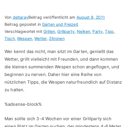
Von
deltaray
Beitrag veröffentlicht am
August 8, 2011
Beitrag gepostet in
Garten und Freizeit
Verschlagwortet mit
Grillen
,
Grillparty
,
Nelken
,
Party
,
Tipp
,
Tisch
,
Wespen
,
Wetter
,
Zitronen
Wer kennt das nicht, man sitzt im Garten, genießt das
Wetter, grillt vielleicht mit Freunden, und dann kommen
die kleinen summenden Wespen schon angeflogen, und
beginnen zu nerven. Daher hier eine Reihe von
nützlichen Tipps, die Wespen naturfreundlich auf Distanz
zu halten.
%adsense-block%
Man sollte sich 3-4 Wochen vor einer Grillparty sich
einen Platz im Garten suchen, der mindestens 4-6 Meter