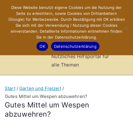
Zum
Diese Website benutzt eigene Cookies um die Nutzung der
X-Sites.de
Inhalt
Seite zu erleichtern, sowie Cookies von Drittanbietern
springen
(Google) für Werbezwecke. Durch Bestätigung mit OK erklären
–
Sie sich mit der Verwendung / Nutzung dieser Cookies
einverstanden. Detaillierte Informationen entnehmen finden
Sie in der Datenschutzerklärung.
Hilfsportal
OK
Datenschutzerklärung
Nützliches Hilfsportal für
alle Themen
Start
Garten und Freizeit
Gutes Mittel um Wespen abzuwehren?
Gutes Mittel um Wespen
abzuwehren?