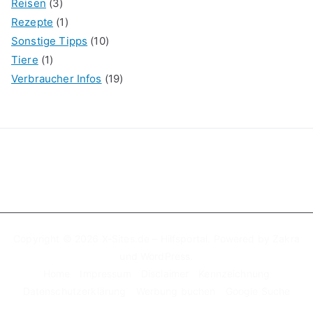
Reisen
(3)
Rezepte
(1)
Sonstige Tipps
(10)
Tiere
(1)
Verbraucher Infos
(19)
Copyright © 2026
X-Sites.de – Hilfsportal
. Powered by
Zakra
und
WordPress
.
Home
Impressum
Disclaimer
Kennzeichnung
Datenschutzerklärung
Werbung buchen
Google Suche