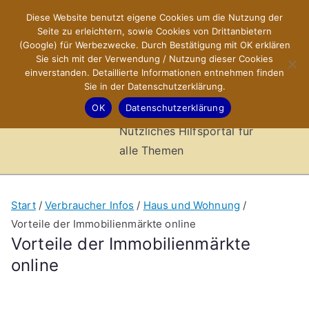
Zum
Diese Website benutzt eigene Cookies um die Nutzung der
X-Sites.de
Inhalt
Seite zu erleichtern, sowie Cookies von Drittanbietern
springen
(Google) für Werbezwecke. Durch Bestätigung mit OK erklären
–
Sie sich mit der Verwendung / Nutzung dieser Cookies
einverstanden. Detaillierte Informationen entnehmen finden
Sie in der Datenschutzerklärung.
Hilfsportal
OK
Datenschutzerklärung
Nützliches Hilfsportal für
alle Themen
Start
Verbraucher Infos
Haus und Wohnung
Vorteile der Immobilienmärkte online
Vorteile der Immobilienmärkte
online