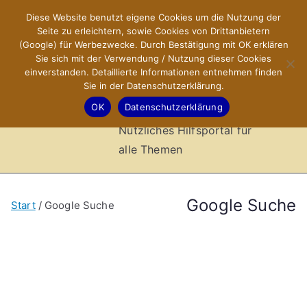
Zum
Diese Website benutzt eigene Cookies um die Nutzung der
X-Sites.de
Inhalt
Seite zu erleichtern, sowie Cookies von Drittanbietern
springen
(Google) für Werbezwecke. Durch Bestätigung mit OK erklären
–
Sie sich mit der Verwendung / Nutzung dieser Cookies
einverstanden. Detaillierte Informationen entnehmen finden
Sie in der Datenschutzerklärung.
Hilfsportal
OK
Datenschutzerklärung
Nützliches Hilfsportal für
alle Themen
Google Suche
Start
Google Suche