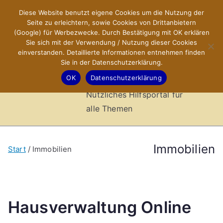
Zum
Diese Website benutzt eigene Cookies um die Nutzung der
X-Sites.de
Inhalt
Seite zu erleichtern, sowie Cookies von Drittanbietern
springen
(Google) für Werbezwecke. Durch Bestätigung mit OK erklären
–
Sie sich mit der Verwendung / Nutzung dieser Cookies
einverstanden. Detaillierte Informationen entnehmen finden
Sie in der Datenschutzerklärung.
Hilfsportal
OK
Datenschutzerklärung
Nützliches Hilfsportal für
alle Themen
Immobilien
Start
Immobilien
Hausverwaltung Online