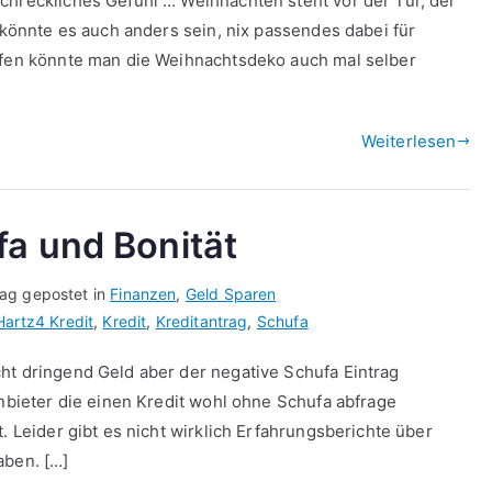
chreckliches Gefühl … Weihnachten steht vor der Tür, der
e könnte es auch anders sein, nix passendes dabei für
aufen könnte man die Weihnachtsdeko auch mal selber
Weiterlesen
fa und Bonität
rag gepostet in
Finanzen
,
Geld Sparen
Hartz4 Kredit
,
Kredit
,
Kreditantrag
,
Schufa
ht dringend Geld aber der negative Schufa Eintrag
Anbieter die einen Kredit wohl ohne Schufa abfrage
. Leider gibt es nicht wirklich Erfahrungsberichte über
aben. […]