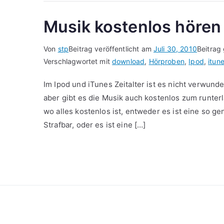
Musik kostenlos höre
Von
stp
Beitrag veröffentlicht am
Juli 30, 2010
Beitrag
Verschlagwortet mit
download
,
Hörproben
,
Ipod
,
itun
Im Ipod und iTunes Zeitalter ist es nicht verwun
aber gibt es die Musik auch kostenlos zum runterl
wo alles kostenlos ist, entweder es ist eine so
Strafbar, oder es ist eine […]