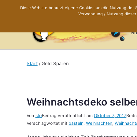
Zum
Diese Website benutzt eigene Cookies um die Nutzung der Se
Inhalt
Verwendung / Nutzung dieser C
X
springen
Nü
Start
Geld Sparen
Weihnachtsdeko selber
Von
stp
Beitrag veröffentlicht am
Oktober 7, 2017
Beitr
Verschlagwortet mit
basteln
,
Weihnachten
,
Weihnacht