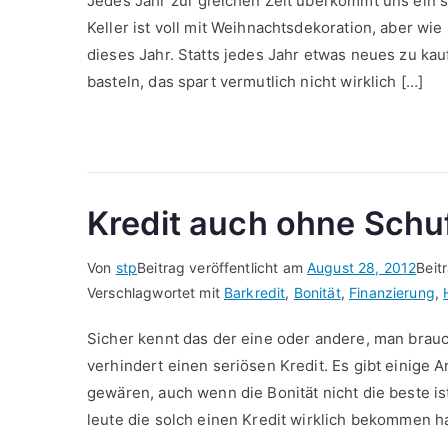
Jedes Jahr zur gleichen Zeit überkommt uns ein s
Keller ist voll mit Weihnachtsdekoration, aber wi
dieses Jahr. Statts jedes Jahr etwas neues zu k
basteln, das spart vermutlich nicht wirklich […]
Kredit auch ohne Schu
Von
stp
Beitrag veröffentlicht am
August 28, 2012
Beit
Verschlagwortet mit
Barkredit
,
Bonität
,
Finanzierung
,
Sicher kennt das der eine oder andere, man brauc
verhindert einen seriösen Kredit. Es gibt einige 
gewären, auch wenn die Bonität nicht die beste ist
leute die solch einen Kredit wirklich bekommen h