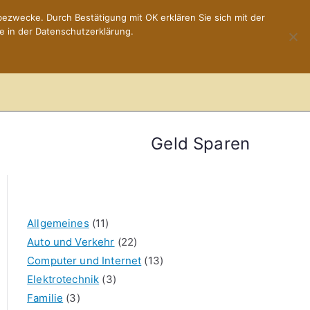
ezwecke. Durch Bestätigung mit OK erklären Sie sich mit der
e in der Datenschutzerklärung.
Home
Impressum
Geld Sparen
Allgemeines
(11)
Auto und Verkehr
(22)
Computer und Internet
(13)
Elektrotechnik
(3)
Familie
(3)