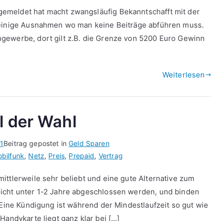
emeldet hat macht zwangsläufig Bekanntschafft mit der
 einige Ausnahmen wo man keine Beiträge abführen muss.
gewerbe, dort gilt z.B. die Grenze von 5200 Euro Gewinn
Weiterlesen
l der Wahl
1
Beitrag gepostet in
Geld Sparen
bilfunk
,
Netz
,
Preis
,
Prepaid
,
Vertrag
ttlerweile sehr beliebt und eine gute Alternative zum
icht unter 1-2 Jahre abgeschlossen werden, und binden
 Eine Kündigung ist während der Mindestlaufzeit so gut wie
Handykarte liegt ganz klar bei […]