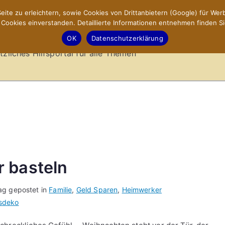
ite zu erleichtern, sowie Cookies von Drittanbietern (Google) für Werb
ookies einverstanden. Detaillierte Informationen entnehmen finden Si
-Sites.de – Hilfsportal
OK
Datenschutzerklärung
tzliches Hilfsportal für alle Themen
 basteln
ag gepostet in
Familie
,
Geld Sparen
,
Heimwerker
sdeko