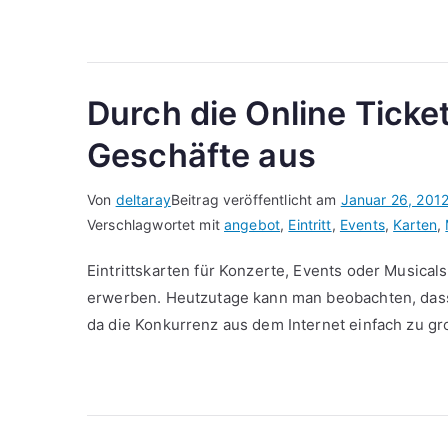
Durch die Online Ticke
Geschäfte aus
Von
deltaray
Beitrag veröffentlicht am
Januar 26, 201
Verschlagwortet mit
angebot
,
Eintritt
,
Events
,
Karten
,
Eintrittskarten für Konzerte, Events oder Musical
erwerben. Heutzutage kann man beobachten, dass
da die Konkurrenz aus dem Internet einfach zu gro