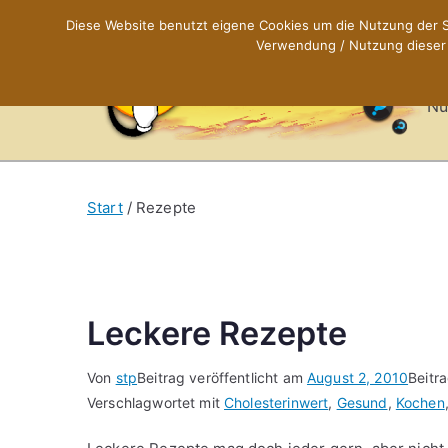
Zum
Diese Website benutzt eigene Cookies um die Nutzung der Se
Inhalt
Verwendung / Nutzung dieser C
X
springen
Nü
Start
Rezepte
Leckere Rezepte
Von
stp
Beitrag veröffentlicht am
August 2, 2010
Beitr
Verschlagwortet mit
Cholesterinwert
,
Gesund
,
Kochen