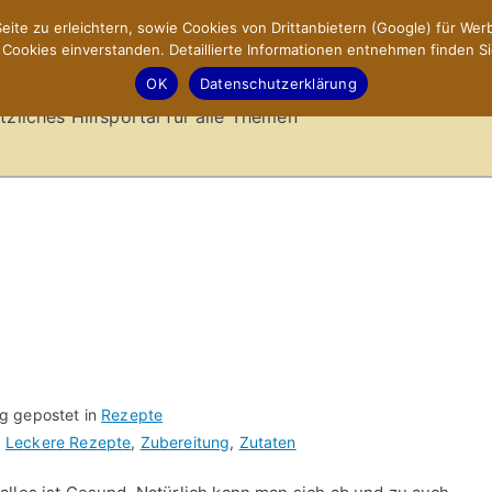
ite zu erleichtern, sowie Cookies von Drittanbietern (Google) für Werb
ookies einverstanden. Detaillierte Informationen entnehmen finden Si
-Sites.de – Hilfsportal
OK
Datenschutzerklärung
tzliches Hilfsportal für alle Themen
ag gepostet in
Rezepte
,
Leckere Rezepte
,
Zubereitung
,
Zutaten