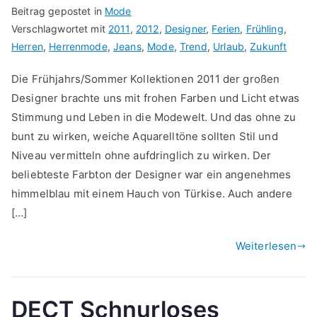
Beitrag gepostet in
Mode
Verschlagwortet mit
2011
,
2012
,
Designer
,
Ferien
,
Frühling
,
Herren
,
Herrenmode
,
Jeans
,
Mode
,
Trend
,
Urlaub
,
Zukunft
Die Frühjahrs/Sommer Kollektionen 2011 der großen
Designer brachte uns mit frohen Farben und Licht etwas
Stimmung und Leben in die Modewelt. Und das ohne zu
bunt zu wirken, weiche Aquarelltöne sollten Stil und
Niveau vermitteln ohne aufdringlich zu wirken. Der
beliebteste Farbton der Designer war ein angenehmes
himmelblau mit einem Hauch von Türkise. Auch andere
[…]
Weiterlesen
DECT Schnurloses