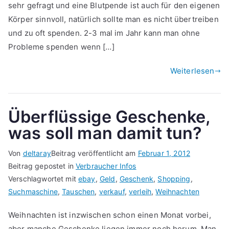
sehr gefragt und eine Blutpende ist auch für den eigenen
Körper sinnvoll, natürlich sollte man es nicht übertreiben
und zu oft spenden. 2-3 mal im Jahr kann man ohne
Probleme spenden wenn […]
Weiterlesen
Überflüssige Geschenke,
was soll man damit tun?
Von
deltaray
Beitrag veröffentlicht am
Februar 1, 2012
Beitrag gepostet in
Verbraucher Infos
Verschlagwortet mit
ebay
,
Geld
,
Geschenk
,
Shopping
,
Suchmaschine
,
Tauschen
,
verkauf
,
verleih
,
Weihnachten
Weihnachten ist inzwischen schon einen Monat vorbei,
aber manche Geschenke liegen immer noch herum. Man