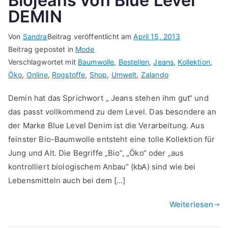
Biojeans von Blue Level
DEMIN
Von
Sandra
Beitrag veröffentlicht am
April 15, 2013
Beitrag gepostet in
Mode
Verschlagwortet mit
Baumwolle
,
Bestellen
,
Jeans
,
Kollektion
,
Öko
,
Online
,
Rogstoffe
,
Shop
,
Umwelt
,
Zalando
Demin hat das Sprichwort „ Jeans stehen ihm gut“ und
das passt vollkommend zu dem Level. Das besondere an
der Marke Blue Level Denim ist die Verarbeitung. Aus
feinster Bio-Baumwolle entsteht eine tolle Kollektion für
Jung und Alt. Die Begriffe „Bio“, „Öko“ oder „aus
kontrolliert biologischem Anbau“ (kbA) sind wie bei
Lebensmitteln auch bei dem […]
Weiterlesen