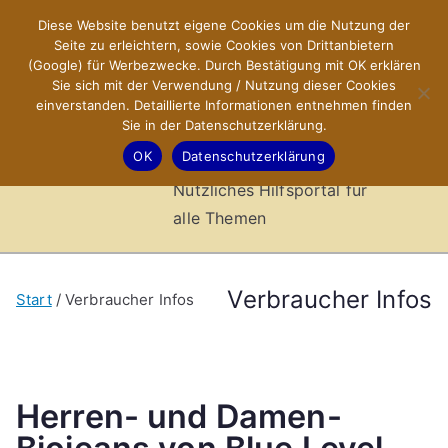
Zum
Diese Website benutzt eigene Cookies um die Nutzung der
X-Sites.de
Inhalt
Seite zu erleichtern, sowie Cookies von Drittanbietern
springen
(Google) für Werbezwecke. Durch Bestätigung mit OK erklären
–
Sie sich mit der Verwendung / Nutzung dieser Cookies
einverstanden. Detaillierte Informationen entnehmen finden
Sie in der Datenschutzerklärung.
Hilfsportal
OK
Datenschutzerklärung
Nützliches Hilfsportal für
alle Themen
Verbraucher Infos
Start
Verbraucher Infos
Herren- und Damen-