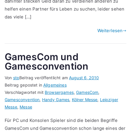
dahinter stecken Geld daran zu verdienen anderen zu
helfen einen Partner fürs Leben zu suchen, leider sehen
das viele […]
Weiterlesen
GamesCom und
Gamesconvention
Von
stp
Beitrag veröffentlicht am
August 6, 2010
Beitrag gepostet in
Allgemeines
Verschlagwortet mit
Browsergames
,
GamesCom
,
Gamesconvention
,
Handy Games
,
Kölner Messe
,
Leipziger
Messe
,
Messe
Für PC und Konsolen Spieler sind die beiden Begriffe
GamesCom und Gamesconvention schon lange eines der