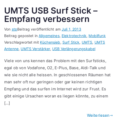
UMTS USB Surf Stick –
Empfang verbessern
Von
stp
Beitrag veröffentlicht am
Juli 1, 2013
Beitrag gepostet in
Allgemeines
,
Elektrotechnik
,
Mobilfunk
Verschlagwortet mit
Küchensieb
,
Surf Stick
,
UMTS
,
UMTS
Antenne
,
UMTS Verstärker
,
USB Verlängerungskabel
Viele von uns kennen das Problem mit den Surfsticks,
egal ob von Vodafone, O2, E-Plus, Base, Aldi-Talk und
wie sie nicht alle heissen. In geschlossenen Räumen hat
man sehr oft nur geringen oder gar keinen richtigen
Empfang und das surfen im Internet wird zur Frust. Es
gibt einige Ursachen woran es liegen könnte, zu einem
[…]
Weiterlesen