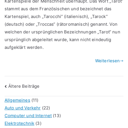
Kartenspiele der Menschheit überhaupt. Das Wort „Tarot“
stammt aus dem Französischen und bezeichnet das
Kartenspiel, auch „Tarocchi“ (italienisch), „Tarock“
(deutsch) oder „Troccas“ (rätoromanisch) genannt. Von
welchen der ursprünglichen Bezeichnungen „Tarot“ nun
ursprünglich abgeleitet wurde, kann nicht eindeutig
aufgeklärt werden.
Weiterlesen
Beitragsnavigation
Ältere Beiträge
Allgemeines
(11)
Auto und Verkehr
(22)
Computer und Internet
(13)
Elektrotechnik
(3)