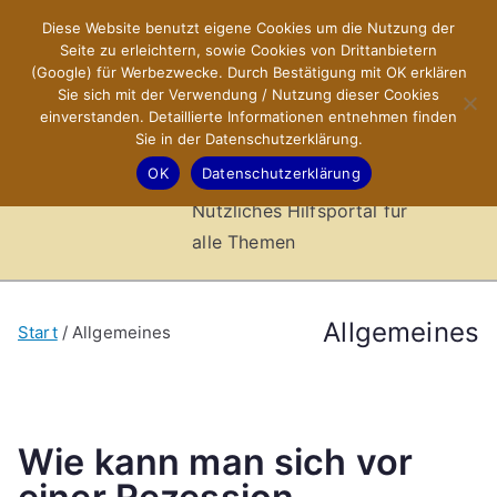
Zum
Diese Website benutzt eigene Cookies um die Nutzung der
X-Sites.de
Inhalt
Seite zu erleichtern, sowie Cookies von Drittanbietern
springen
(Google) für Werbezwecke. Durch Bestätigung mit OK erklären
–
Sie sich mit der Verwendung / Nutzung dieser Cookies
einverstanden. Detaillierte Informationen entnehmen finden
Sie in der Datenschutzerklärung.
Hilfsportal
OK
Datenschutzerklärung
Nützliches Hilfsportal für
alle Themen
Allgemeines
Start
Allgemeines
Wie kann man sich vor