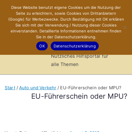
Zum
Diese Website benutzt eigene Cookies um die Nutzung der
X-Sites.de
Inhalt
Seite zu erleichtern, sowie Cookies von Drittanbietern
springen
(Google) für Werbezwecke. Durch Bestätigung mit OK erklären
–
Sie sich mit der Verwendung / Nutzung dieser Cookies
einverstanden. Detaillierte Informationen entnehmen finden
Sie in der Datenschutzerklärung.
Hilfsportal
OK
Datenschutzerklärung
Nützliches Hilfsportal für
alle Themen
Start
Auto und Verkehr
EU-Führerschein oder MPU?
EU-Führerschein oder MPU?