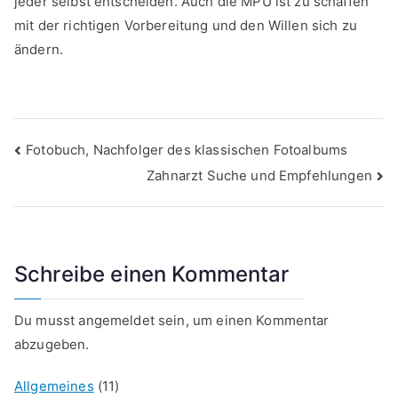
jeder selbst entscheiden. Auch die MPU ist zu schaffen
mit der richtigen Vorbereitung und den Willen sich zu
ändern.
Beitragsnavigation
Fotobuch, Nachfolger des klassischen Fotoalbums
Zahnarzt Suche und Empfehlungen
Schreibe einen Kommentar
Du musst
angemeldet
sein, um einen Kommentar
abzugeben.
Allgemeines
(11)