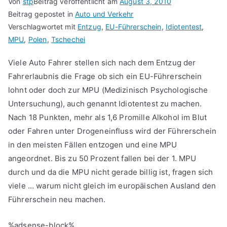
Von
stp
Beitrag veröffentlicht am
August 3, 2010
Beitrag gepostet in
Auto und Verkehr
Verschlagwortet mit
Entzug
,
EU-Führerschein
,
Idiotentest
,
MPU
,
Polen
,
Tschechei
Viele Auto Fahrer stellen sich nach dem Entzug der
Fahrerlaubnis die Frage ob sich ein EU-Führerschein
lohnt oder doch zur MPU (Medizinisch Psychologische
Untersuchung), auch genannt Idiotentest zu machen.
Nach 18 Punkten, mehr als 1,6 Promille Alkohol im Blut
oder Fahren unter Drogeneinfluss wird der Führerschein
in den meisten Fällen entzogen und eine MPU
angeordnet. Bis zu 50 Prozent fallen bei der 1. MPU
durch und da die MPU nicht gerade billig ist, fragen sich
viele … warum nicht gleich im europäischen Ausland den
Führerschein neu machen.
%adsense-block%