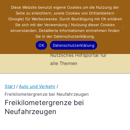
Zum
Diese Website benutzt eigene Cookies um die Nutzung der
X-Sites.de
Inhalt
Seite zu erleichtern, sowie Cookies von Drittanbietern
springen
(Google) für Werbezwecke. Durch Bestätigung mit OK erklären
–
Sie sich mit der Verwendung / Nutzung dieser Cookies
einverstanden. Detaillierte Informationen entnehmen finden
Sie in der Datenschutzerklärung.
Hilfsportal
OK
Datenschutzerklärung
Nützliches Hilfsportal für
alle Themen
Start
Auto und Verkehr
Freikilometergrenze bei Neufahrzeugen
Freikilometergrenze bei
Neufahrzeugen