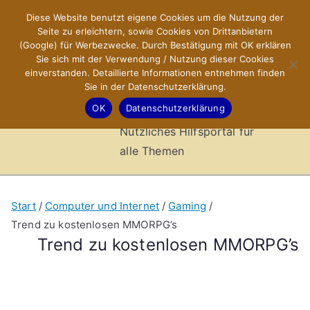
Zum
Diese Website benutzt eigene Cookies um die Nutzung der
X-Sites.de
Inhalt
Seite zu erleichtern, sowie Cookies von Drittanbietern
springen
(Google) für Werbezwecke. Durch Bestätigung mit OK erklären
–
Sie sich mit der Verwendung / Nutzung dieser Cookies
einverstanden. Detaillierte Informationen entnehmen finden
Sie in der Datenschutzerklärung.
Hilfsportal
OK
Datenschutzerklärung
Nützliches Hilfsportal für
alle Themen
Start
Computer und Internet
Gaming
Trend zu kostenlosen MMORPG’s
Trend zu kostenlosen MMORPG’s