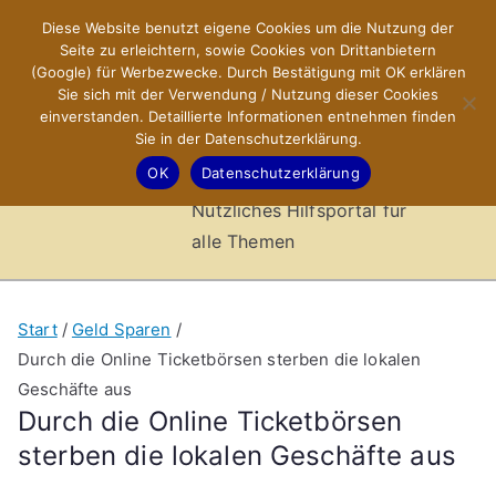
Zum
Diese Website benutzt eigene Cookies um die Nutzung der
X-Sites.de
Inhalt
Seite zu erleichtern, sowie Cookies von Drittanbietern
springen
(Google) für Werbezwecke. Durch Bestätigung mit OK erklären
–
Sie sich mit der Verwendung / Nutzung dieser Cookies
einverstanden. Detaillierte Informationen entnehmen finden
Sie in der Datenschutzerklärung.
Hilfsportal
OK
Datenschutzerklärung
Nützliches Hilfsportal für
alle Themen
Start
Geld Sparen
Durch die Online Ticketbörsen sterben die lokalen
Geschäfte aus
Durch die Online Ticketbörsen
sterben die lokalen Geschäfte aus