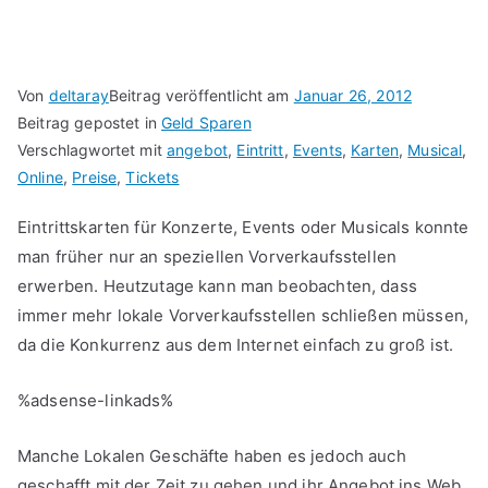
Von
deltaray
Beitrag veröffentlicht am
Januar 26, 2012
Beitrag gepostet in
Geld Sparen
Verschlagwortet mit
angebot
,
Eintritt
,
Events
,
Karten
,
Musical
,
Online
,
Preise
,
Tickets
Eintrittskarten für Konzerte, Events oder Musicals konnte
man früher nur an speziellen Vorverkaufsstellen
erwerben. Heutzutage kann man beobachten, dass
immer mehr lokale Vorverkaufsstellen schließen müssen,
da die Konkurrenz aus dem Internet einfach zu groß ist.
%adsense-linkads%
Manche Lokalen Geschäfte haben es jedoch auch
geschafft mit der Zeit zu gehen und ihr Angebot ins Web