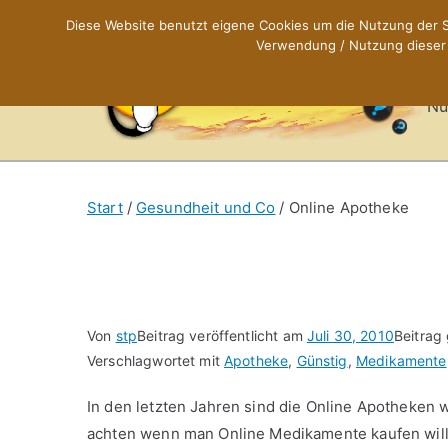
Zum
Diese Website benutzt eigene Cookies um die Nutzung der Se
Inhalt
Verwendung / Nutzung dieser C
X
springen
Nü
Start
Gesundheit und Co
Online Apotheke
Von
stp
Beitrag veröffentlicht am
Juli 30, 2010
Beitrag
Verschlagwortet mit
Apotheke
,
Günstig
,
Medikamente
In den letzten Jahren sind die Online Apotheken 
achten wenn man Online Medikamente kaufen wil