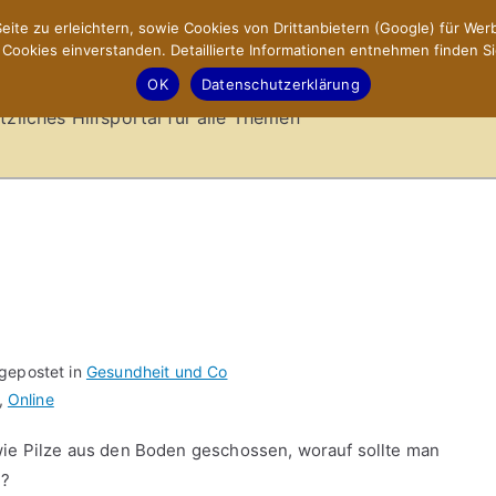
ite zu erleichtern, sowie Cookies von Drittanbietern (Google) für Werb
ookies einverstanden. Detaillierte Informationen entnehmen finden Si
-Sites.de – Hilfsportal
OK
Datenschutzerklärung
tzliches Hilfsportal für alle Themen
 gepostet in
Gesundheit und Co
,
Online
wie Pilze aus den Boden geschossen, worauf sollte man
l?