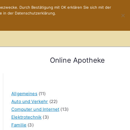
ezwecke. Durch Bestätigung mit OK erklären Sie sich mit der
e in der Datenschutzerklärung.
Home
Impressum
Online Apotheke
Allgemeines
(11)
Auto und Verkehr
(22)
Computer und Internet
(13)
Elektrotechnik
(3)
Familie
(3)