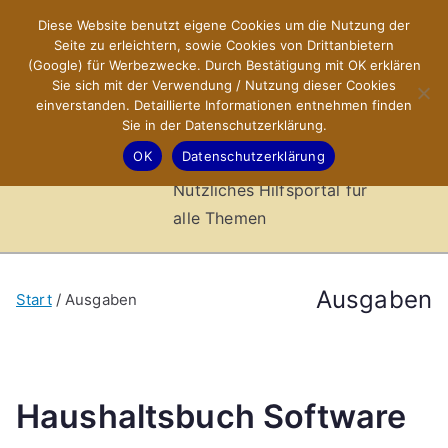
Zum
Diese Website benutzt eigene Cookies um die Nutzung der
X-Sites.de
Inhalt
Seite zu erleichtern, sowie Cookies von Drittanbietern
springen
(Google) für Werbezwecke. Durch Bestätigung mit OK erklären
–
Sie sich mit der Verwendung / Nutzung dieser Cookies
einverstanden. Detaillierte Informationen entnehmen finden
Sie in der Datenschutzerklärung.
Hilfsportal
OK
Datenschutzerklärung
Nützliches Hilfsportal für
alle Themen
Ausgaben
Start
Ausgaben
Haushaltsbuch Software