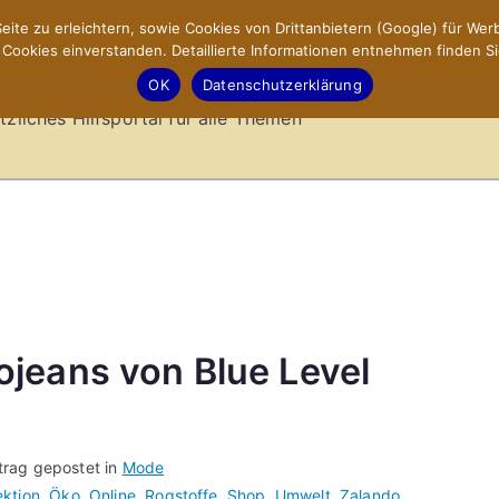
ite zu erleichtern, sowie Cookies von Drittanbietern (Google) für Werb
ookies einverstanden. Detaillierte Informationen entnehmen finden Si
-Sites.de – Hilfsportal
OK
Datenschutzerklärung
tzliches Hilfsportal für alle Themen
jeans von Blue Level
trag gepostet in
Mode
ektion
,
Öko
,
Online
,
Rogstoffe
,
Shop
,
Umwelt
,
Zalando