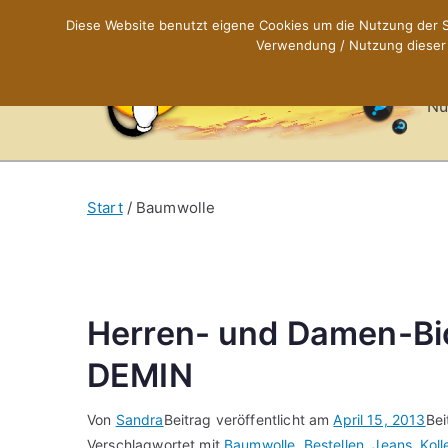
Zum
Diese Website benutzt eigene Cookies um die Nutzung der Se
Inhalt
Verwendung / Nutzung dieser C
X
springen
Nü
Start
Baumwolle
Herren- und Damen-Bio
DEMIN
Von
Sandra
Beitrag veröffentlicht am
April 15, 2013
Bei
Verschlagwortet mit
Baumwolle
,
Bestellen
,
Jeans
,
Koll