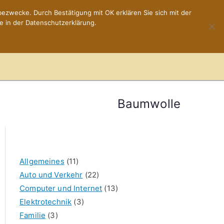
ezwecke. Durch Bestätigung mit OK erklären Sie sich mit der
e in der Datenschutzerklärung.
Home
Impressum
Baumwolle
Allgemeines
(11)
Auto und Verkehr
(22)
Computer und Internet
(13)
Elektrotechnik
(3)
Familie
(3)