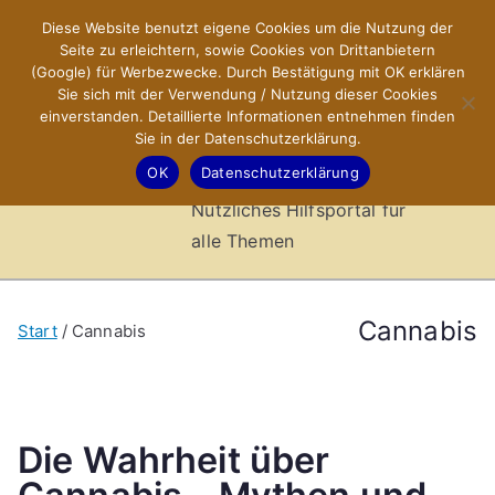
Zum
Diese Website benutzt eigene Cookies um die Nutzung der
X-Sites.de
Inhalt
Seite zu erleichtern, sowie Cookies von Drittanbietern
springen
(Google) für Werbezwecke. Durch Bestätigung mit OK erklären
–
Sie sich mit der Verwendung / Nutzung dieser Cookies
einverstanden. Detaillierte Informationen entnehmen finden
Sie in der Datenschutzerklärung.
Hilfsportal
OK
Datenschutzerklärung
Nützliches Hilfsportal für
alle Themen
Cannabis
Start
Cannabis
Die Wahrheit über