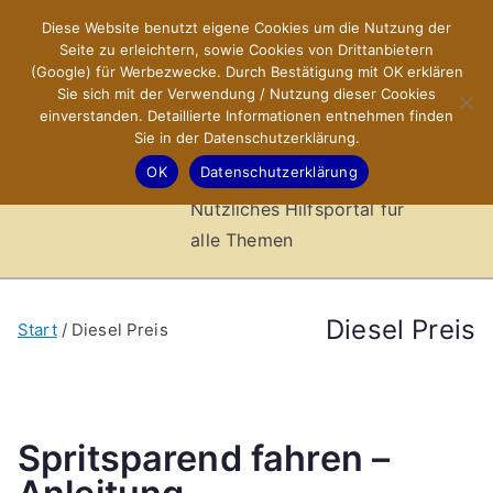
Zum
Diese Website benutzt eigene Cookies um die Nutzung der
X-Sites.de
Inhalt
Seite zu erleichtern, sowie Cookies von Drittanbietern
springen
(Google) für Werbezwecke. Durch Bestätigung mit OK erklären
–
Sie sich mit der Verwendung / Nutzung dieser Cookies
einverstanden. Detaillierte Informationen entnehmen finden
Sie in der Datenschutzerklärung.
Hilfsportal
OK
Datenschutzerklärung
Nützliches Hilfsportal für
alle Themen
Diesel Preis
Start
Diesel Preis
Spritsparend fahren –