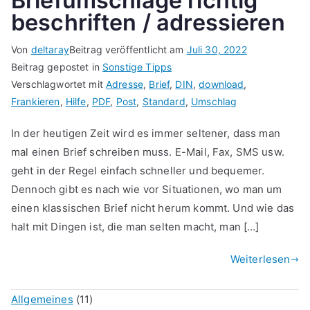
Briefumschläge richtig
beschriften / adressieren
Von
deltaray
Beitrag veröffentlicht am
Juli 30, 2022
Beitrag gepostet in
Sonstige Tipps
Verschlagwortet mit
Adresse
,
Brief
,
DIN
,
download
,
Frankieren
,
Hilfe
,
PDF
,
Post
,
Standard
,
Umschlag
In der heutigen Zeit wird es immer seltener, dass man
mal einen Brief schreiben muss. E-Mail, Fax, SMS usw.
geht in der Regel einfach schneller und bequemer.
Dennoch gibt es nach wie vor Situationen, wo man um
einen klassischen Brief nicht herum kommt. Und wie das
halt mit Dingen ist, die man selten macht, man […]
Weiterlesen
Allgemeines
(11)