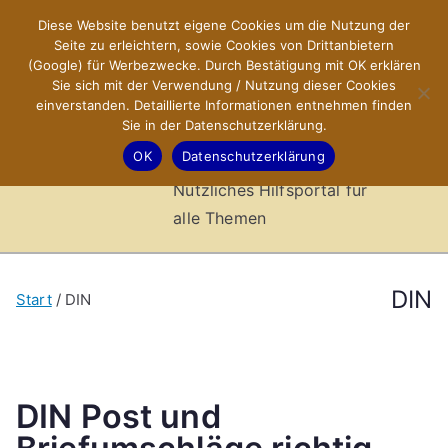
Zum
Diese Website benutzt eigene Cookies um die Nutzung der
X-Sites.de
Inhalt
Seite zu erleichtern, sowie Cookies von Drittanbietern
springen
(Google) für Werbezwecke. Durch Bestätigung mit OK erklären
–
Sie sich mit der Verwendung / Nutzung dieser Cookies
einverstanden. Detaillierte Informationen entnehmen finden
Sie in der Datenschutzerklärung.
Hilfsportal
OK
Datenschutzerklärung
Nützliches Hilfsportal für
alle Themen
DIN
Start
DIN
DIN Post und