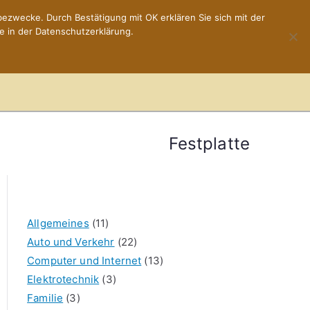
ezwecke. Durch Bestätigung mit OK erklären Sie sich mit der
e in der Datenschutzerklärung.
Home
Impressum
Festplatte
Allgemeines
(11)
Auto und Verkehr
(22)
Computer und Internet
(13)
Elektrotechnik
(3)
Familie
(3)