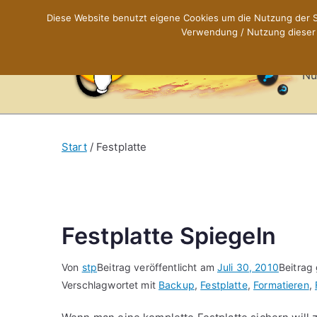
Zum
Diese Website benutzt eigene Cookies um die Nutzung der Se
Inhalt
Verwendung / Nutzung dieser C
X
springen
Nü
Start
Festplatte
Festplatte Spiegeln
Von
stp
Beitrag veröffentlicht am
Juli 30, 2010
Beitrag
Verschlagwortet mit
Backup
,
Festplatte
,
Formatieren
,