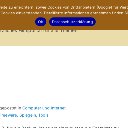
ite zu erleichtern, sowie Cookies von Drittanbietern (Google) für Werb
ookies einverstanden. Detaillierte Informationen entnehmen finden Si
-Sites.de – Hilfsportal
OK
Datenschutzerklärung
tzliches Hilfsportal für alle Themen
 gepostet in
Computer und Internet
Freeware
,
Spiegeln
,
Tools