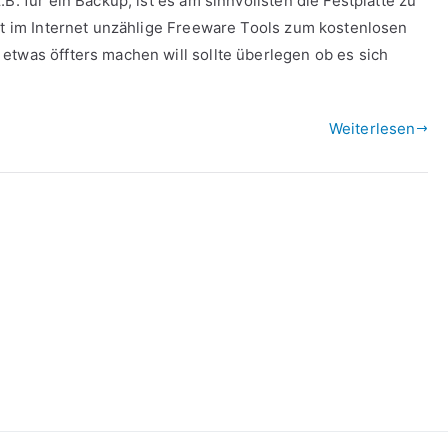
B. für ein Backup, ist es am sinnvollsten die Festplatte zu
ibt im Internet unzählige Freeware Tools zum kostenlosen
etwas öffters machen will sollte überlegen ob es sich
Weiterlesen