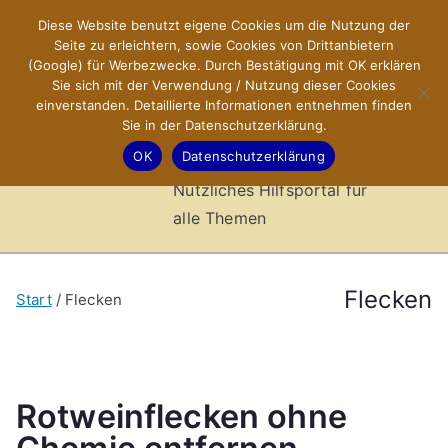
Zum
Diese Website benutzt eigene Cookies um die Nutzung der
X-Sites.de
Inhalt
Seite zu erleichtern, sowie Cookies von Drittanbietern
springen
(Google) für Werbezwecke. Durch Bestätigung mit OK erklären
–
Sie sich mit der Verwendung / Nutzung dieser Cookies
einverstanden. Detaillierte Informationen entnehmen finden
Sie in der Datenschutzerklärung.
Hilfsportal
OK
Datenschutzerklärung
Nützliches Hilfsportal für
alle Themen
Flecken
Start
Flecken
Rotweinflecken ohne