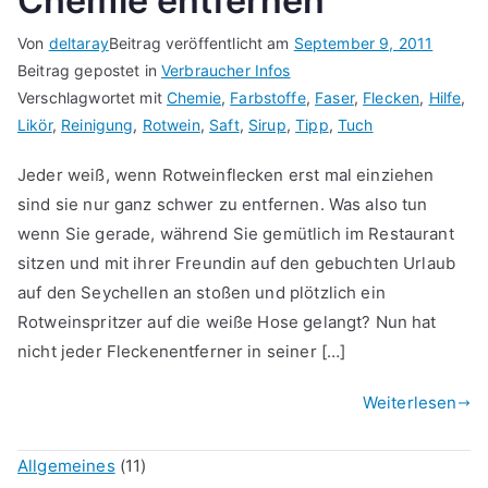
Chemie entfernen
Von
deltaray
Beitrag veröffentlicht am
September 9, 2011
Beitrag gepostet in
Verbraucher Infos
Verschlagwortet mit
Chemie
,
Farbstoffe
,
Faser
,
Flecken
,
Hilfe
,
Likör
,
Reinigung
,
Rotwein
,
Saft
,
Sirup
,
Tipp
,
Tuch
Jeder weiß, wenn Rotweinflecken erst mal einziehen
sind sie nur ganz schwer zu entfernen. Was also tun
wenn Sie gerade, während Sie gemütlich im Restaurant
sitzen und mit ihrer Freundin auf den gebuchten Urlaub
auf den Seychellen an stoßen und plötzlich ein
Rotweinspritzer auf die weiße Hose gelangt? Nun hat
nicht jeder Fleckenentferner in seiner […]
Weiterlesen
Allgemeines
(11)