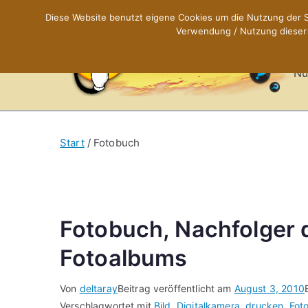
Zum
Diese Website benutzt eigene Cookies um die Nutzung der Se
Inhalt
Verwendung / Nutzung dieser C
X
springen
Nü
Start
Fotobuch
Fotobuch, Nachfolger 
Fotoalbums
Von
deltaray
Beitrag veröffentlicht am
August 3, 2010
Verschlagwortet mit
Bild
,
Digitalkamera
,
drucken
,
Fot