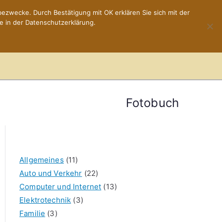
ezwecke. Durch Bestätigung mit OK erklären Sie sich mit der
e in der Datenschutzerklärung.
Home
Impressum
Fotobuch
Allgemeines
(11)
Auto und Verkehr
(22)
Computer und Internet
(13)
Elektrotechnik
(3)
Familie
(3)