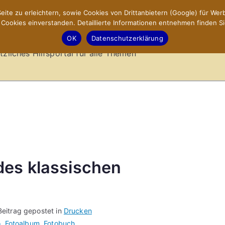
ite zu erleichtern, sowie Cookies von Drittanbietern (Google) für Werb
ookies einverstanden. Detaillierte Informationen entnehmen finden Si
-Sites.de – Hilfsportal
OK
Datenschutzerklärung
tzliches Hilfsportal für alle Themen
des klassischen
Beitrag gepostet in
Drucken
o
,
Fotoalbum
,
Fotobuch