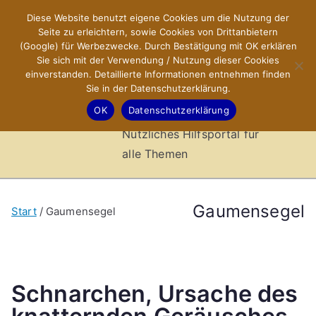
Zum
Diese Website benutzt eigene Cookies um die Nutzung der
X-Sites.de
Inhalt
Seite zu erleichtern, sowie Cookies von Drittanbietern
springen
(Google) für Werbezwecke. Durch Bestätigung mit OK erklären
–
Sie sich mit der Verwendung / Nutzung dieser Cookies
einverstanden. Detaillierte Informationen entnehmen finden
Sie in der Datenschutzerklärung.
Hilfsportal
OK
Datenschutzerklärung
Nützliches Hilfsportal für
alle Themen
Gaumensegel
Start
Gaumensegel
Schnarchen, Ursache des