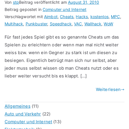
Von
stp
Beitrag veröffentlicht am
August 31, 2010
Beitrag gepostet in
Computer und Internet
Verschlagwortet mit
Aimbot
,
Cheats
,
Hacks
,
kostenlos
,
MPC
,
Multihack
,
Punkbuster
,
Speedhack
,
VAC
,
Wallhack
,
WoW
Für fast jedes Spiel gibt es so genannte Cheats um das
Spielen zu erleichtern oder wenn man mal nicht weiter
weiss bzw. wenn ein Gegner zu stark ist um diesen zu
besiegen. Eigentlich betrügt man sich nur selbst, aber
jeder muss selbst wissen ob man Cheats nutzt oder es
lieber weiter versucht bis es klappt. […]
Weiterlesen
Allgemeines
(11)
Auto und Verkehr
(22)
Computer und Internet
(13)