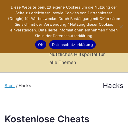
Zum
Diese Website benutzt eigene Cookies um die Nutzung der
X-Sites.de
Inhalt
Seite zu erleichtern, sowie Cookies von Drittanbietern
springen
(Google) für Werbezwecke. Durch Bestätigung mit OK erklären
–
Sie sich mit der Verwendung / Nutzung dieser Cookies
einverstanden. Detaillierte Informationen entnehmen finden
Sie in der Datenschutzerklärung.
Hilfsportal
OK
Datenschutzerklärung
Nützliches Hilfsportal für
alle Themen
Hacks
Start
Hacks
Kostenlose Cheats