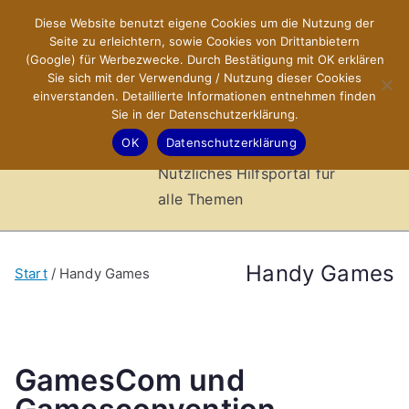
Zum
Diese Website benutzt eigene Cookies um die Nutzung der
X-Sites.de
Inhalt
Seite zu erleichtern, sowie Cookies von Drittanbietern
springen
(Google) für Werbezwecke. Durch Bestätigung mit OK erklären
–
Sie sich mit der Verwendung / Nutzung dieser Cookies
einverstanden. Detaillierte Informationen entnehmen finden
Sie in der Datenschutzerklärung.
Hilfsportal
OK
Datenschutzerklärung
Nützliches Hilfsportal für
alle Themen
Handy Games
Start
Handy Games
GamesCom und