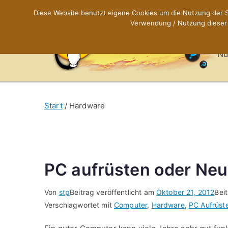
Zum
Diese Website benutzt eigene Cookies um die Nutzung der Se
Inhalt
Verwendung / Nutzung dieser C
X
springen
Nü
Start
Hardware
PC aufrüsten oder Neu
Von
stp
Beitrag veröffentlicht am
Oktober 21, 2012
Bei
Verschlagwortet mit
Computer
,
Hardware
,
PC Aufrüst