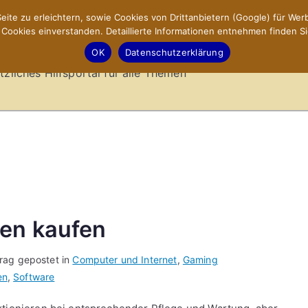
ite zu erleichtern, sowie Cookies von Drittanbietern (Google) für Werb
ookies einverstanden. Detaillierte Informationen entnehmen finden Si
-Sites.de – Hilfsportal
OK
Datenschutzerklärung
tzliches Hilfsportal für alle Themen
en kaufen
trag gepostet in
Computer und Internet
,
Gaming
en
,
Software