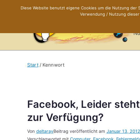
Zum
Diese Website benutzt eigene Cookies um die Nutzung der Se
Inhalt
Verwendung / Nutzung dieser C
X
springen
Nü
Start
Kennwort
Facebook, Leider steht
zur Verfügung?
Von
deltaray
Beitrag veröffentlicht am
Januar 13, 2012
Verschlagwortet mit
Computer
,
Facebook
,
Fehlermeld