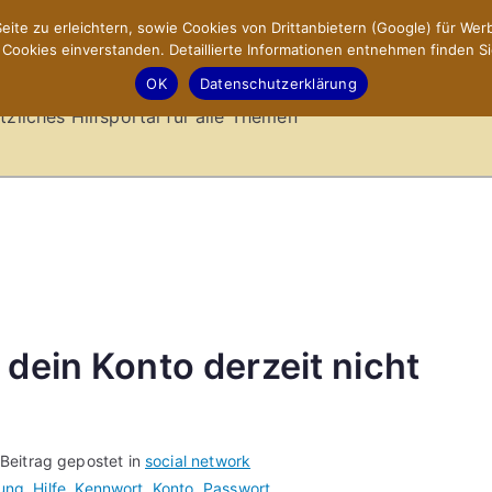
ite zu erleichtern, sowie Cookies von Drittanbietern (Google) für Werb
ookies einverstanden. Detaillierte Informationen entnehmen finden Si
-Sites.de – Hilfsportal
OK
Datenschutzerklärung
tzliches Hilfsportal für alle Themen
 dein Konto derzeit nicht
Beitrag gepostet in
social network
ung
,
Hilfe
,
Kennwort
,
Konto
,
Passwort