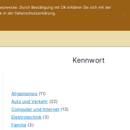
ezwecke. Durch Bestätigung mit OK erklären Sie sich mit der
e in der Datenschutzerklärung.
Home
Impressum
Kennwort
Allgemeines
(11)
Auto und Verkehr
(22)
Computer und Internet
(13)
Elektrotechnik
(3)
Familie
(3)