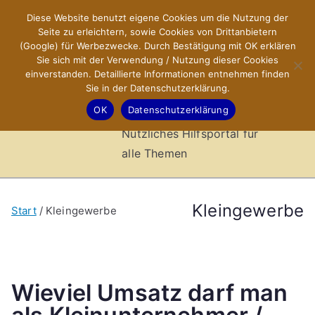
Zum
Diese Website benutzt eigene Cookies um die Nutzung der
X-Sites.de
Inhalt
Seite zu erleichtern, sowie Cookies von Drittanbietern
springen
(Google) für Werbezwecke. Durch Bestätigung mit OK erklären
–
Sie sich mit der Verwendung / Nutzung dieser Cookies
einverstanden. Detaillierte Informationen entnehmen finden
Sie in der Datenschutzerklärung.
Hilfsportal
OK
Datenschutzerklärung
Nützliches Hilfsportal für
alle Themen
Kleingewerbe
Start
Kleingewerbe
Wieviel Umsatz darf man