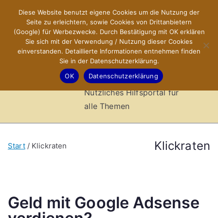
Zum
Diese Website benutzt eigene Cookies um die Nutzung der
X-Sites.de
Inhalt
Seite zu erleichtern, sowie Cookies von Drittanbietern
springen
(Google) für Werbezwecke. Durch Bestätigung mit OK erklären
–
Sie sich mit der Verwendung / Nutzung dieser Cookies
einverstanden. Detaillierte Informationen entnehmen finden
Sie in der Datenschutzerklärung.
Hilfsportal
OK
Datenschutzerklärung
Nützliches Hilfsportal für
alle Themen
Klickraten
Start
Klickraten
Geld mit Google Adsense