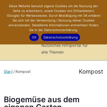
Zum
Diese Website benutzt eigene Cookies um die Nutzung der
X-Sites.de
Inhalt
Seite zu erleichtern, sowie Cookies von Drittanbietern
springen
(Google) für Werbezwecke. Durch Bestätigung mit OK erklären
–
Sie sich mit der Verwendung / Nutzung dieser Cookies
einverstanden. Detaillierte Informationen entnehmen finden
Sie in der Datenschutzerklärung.
Hilfsportal
OK
Datenschutzerklärung
Nützliches Hilfsportal für
alle Themen
Kompost
Start
Kompost
Biogemüse aus dem