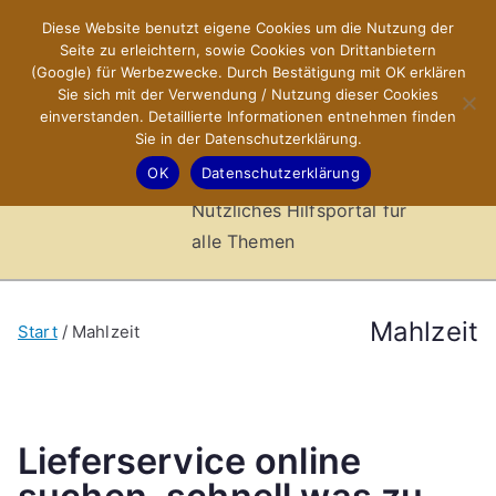
Zum
Diese Website benutzt eigene Cookies um die Nutzung der
X-Sites.de
Inhalt
Seite zu erleichtern, sowie Cookies von Drittanbietern
springen
(Google) für Werbezwecke. Durch Bestätigung mit OK erklären
–
Sie sich mit der Verwendung / Nutzung dieser Cookies
einverstanden. Detaillierte Informationen entnehmen finden
Sie in der Datenschutzerklärung.
Hilfsportal
OK
Datenschutzerklärung
Nützliches Hilfsportal für
alle Themen
Mahlzeit
Start
Mahlzeit
Lieferservice online