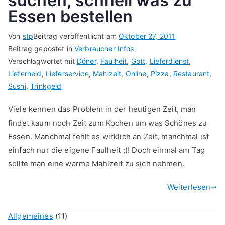
suchen, schnell was zu
Essen bestellen
Von
stp
Beitrag veröffentlicht am
Oktober 27, 2011
Beitrag gepostet in
Verbraucher Infos
Verschlagwortet mit
Döner
,
Faulheit
,
Gott
,
Lieferdienst
,
Lieferheld
,
Lieferservice
,
Mahlzeit
,
Online
,
Pizza
,
Restaurant
,
Sushi
,
Trinkgeld
Viele kennen das Problem in der heutigen Zeit, man
findet kaum noch Zeit zum Kochen um was Schönes zu
Essen. Manchmal fehlt es wirklich an Zeit, manchmal ist
einfach nur die eigene Faulheit ;)! Doch einmal am Tag
sollte man eine warme Mahlzeit zu sich nehmen.
Weiterlesen
Allgemeines
(11)