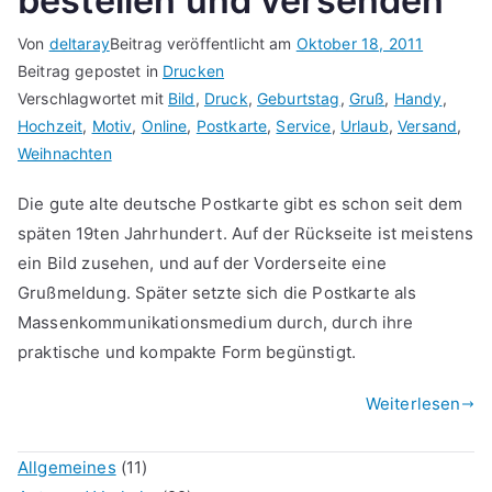
bestellen und versenden
Von
deltaray
Beitrag veröffentlicht am
Oktober 18, 2011
Beitrag gepostet in
Drucken
Verschlagwortet mit
Bild
,
Druck
,
Geburtstag
,
Gruß
,
Handy
,
Hochzeit
,
Motiv
,
Online
,
Postkarte
,
Service
,
Urlaub
,
Versand
,
Weihnachten
Die gute alte deutsche Postkarte gibt es schon seit dem
späten 19ten Jahrhundert. Auf der Rückseite ist meistens
ein Bild zusehen, und auf der Vorderseite eine
Grußmeldung. Später setzte sich die Postkarte als
Massenkommunikationsmedium durch, durch ihre
praktische und kompakte Form begünstigt.
Weiterlesen
Allgemeines
(11)