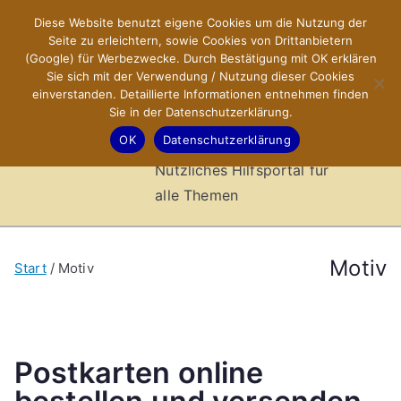
Zum
Diese Website benutzt eigene Cookies um die Nutzung der
X-Sites.de
Inhalt
Seite zu erleichtern, sowie Cookies von Drittanbietern
springen
(Google) für Werbezwecke. Durch Bestätigung mit OK erklären
–
Sie sich mit der Verwendung / Nutzung dieser Cookies
einverstanden. Detaillierte Informationen entnehmen finden
Sie in der Datenschutzerklärung.
Hilfsportal
OK
Datenschutzerklärung
Nützliches Hilfsportal für
alle Themen
Motiv
Start
Motiv
Postkarten online