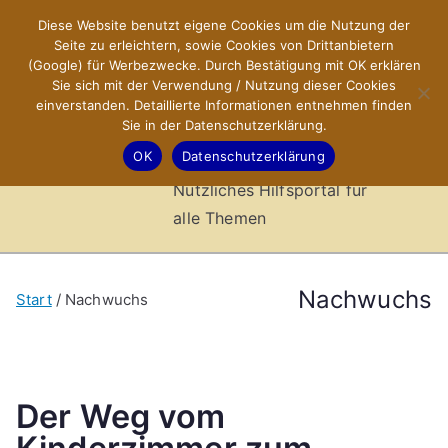
Zum
Diese Website benutzt eigene Cookies um die Nutzung der
X-Sites.de
Inhalt
Seite zu erleichtern, sowie Cookies von Drittanbietern
springen
(Google) für Werbezwecke. Durch Bestätigung mit OK erklären
–
Sie sich mit der Verwendung / Nutzung dieser Cookies
einverstanden. Detaillierte Informationen entnehmen finden
Sie in der Datenschutzerklärung.
Hilfsportal
OK
Datenschutzerklärung
Nützliches Hilfsportal für
alle Themen
Nachwuchs
Start
Nachwuchs
Der Weg vom