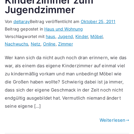
Kinderzimmer zum
Jugendzimmer
Von
deltaray
Beitrag veröffentlicht am
Oktober 25, 2011
Beitrag gepostet in
Haus und Wohnung
Verschlagwortet mit
haus
,
Jugend
,
Kinder
,
Möbel
,
Nachwuchs
,
Netz
,
Online
,
Zimmer
Wer kann sich da nicht auch noch dran erinnern, wie das
war, als einem das eigene Kinderzimmer auf einmal viel
zu kindermäßig vorkam und man unbedingt Möbel wie
die Großen haben wollte? Schwierig dabei ist ja immer,
dass sich der eigene Geschmack in der Zeit noch nicht
endgültig ausgebildet hat. Vermutlich niemand ändert
seine eigene […]
Weiterlesen