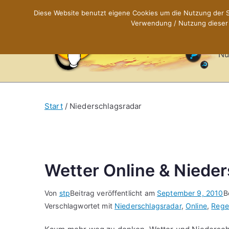
Zum
Diese Website benutzt eigene Cookies um die Nutzung der Se
Inhalt
Verwendung / Nutzung dieser C
X
springen
Nü
Start
Niederschlagsradar
Wetter Online & Niede
Von
stp
Beitrag veröffentlicht am
September 9, 2010
B
Verschlagwortet mit
Niederschlagsradar
,
Online
,
Rege