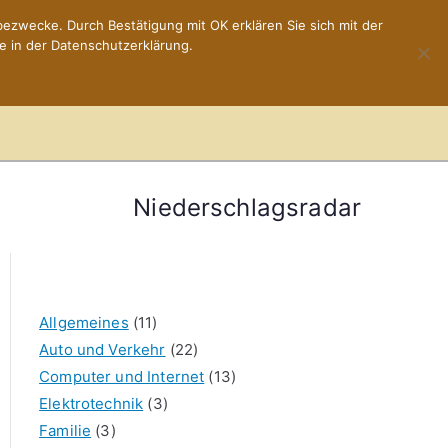
ezwecke. Durch Bestätigung mit OK erklären Sie sich mit der
e in der Datenschutzerklärung.
Home
Impressum
Niederschlagsradar
Allgemeines
(11)
Auto und Verkehr
(22)
Computer und Internet
(13)
Elektrotechnik
(3)
Familie
(3)