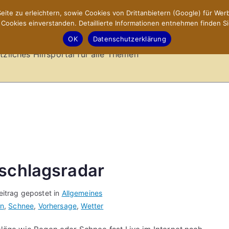
ite zu erleichtern, sowie Cookies von Drittanbietern (Google) für Werb
ookies einverstanden. Detaillierte Informationen entnehmen finden Si
-Sites.de – Hilfsportal
OK
Datenschutzerklärung
tzliches Hilfsportal für alle Themen
rschlagsradar
eitrag gepostet in
Allgemeines
n
,
Schnee
,
Vorhersage
,
Wetter