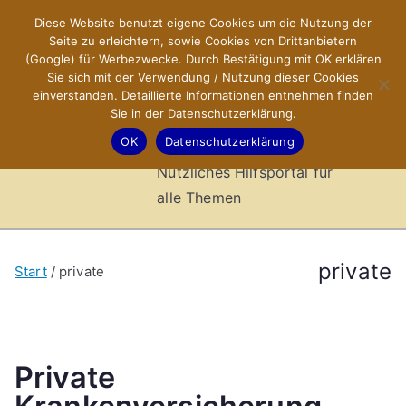
Zum
Diese Website benutzt eigene Cookies um die Nutzung der
X-Sites.de
Inhalt
Seite zu erleichtern, sowie Cookies von Drittanbietern
springen
(Google) für Werbezwecke. Durch Bestätigung mit OK erklären
–
Sie sich mit der Verwendung / Nutzung dieser Cookies
einverstanden. Detaillierte Informationen entnehmen finden
Sie in der Datenschutzerklärung.
Hilfsportal
OK
Datenschutzerklärung
Nützliches Hilfsportal für
alle Themen
private
Start
private
Private