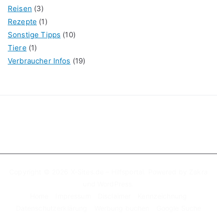
Reisen
(3)
Rezepte
(1)
Sonstige Tipps
(10)
Tiere
(1)
Verbraucher Infos
(19)
Copyright © 2026
X-Sites.de – Hilfsportal
. Powered by
Zakra
und
WordPress
.
Home
Impressum
Disclaimer
Kennzeichnung
Datenschutzerklärung
Werbung buchen
Google Suche