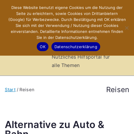
Zum
Diese Website benutzt eigene Cookies um die Nutzung der
X-Sites.de
Inhalt
Seite zu erleichtern, sowie Cookies von Drittanbietern
springen
(Google) für Werbezwecke. Durch Bestätigung mit OK erklären
–
Sie sich mit der Verwendung / Nutzung dieser Cookies
einverstanden. Detaillierte Informationen entnehmen finden
Sie in der Datenschutzerklärung.
Hilfsportal
OK
Datenschutzerklärung
Nützliches Hilfsportal für
alle Themen
Reisen
Start
Reisen
Alternative zu Auto &