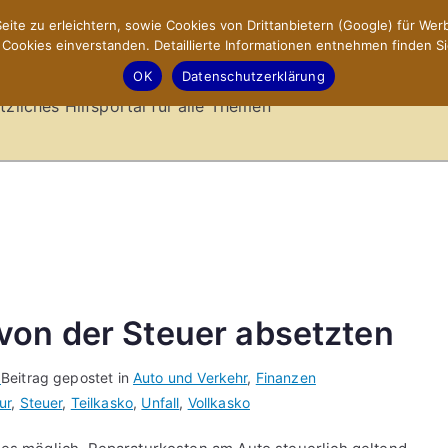
ite zu erleichtern, sowie Cookies von Drittanbietern (Google) für Werb
ookies einverstanden. Detaillierte Informationen entnehmen finden Si
-Sites.de – Hilfsportal
OK
Datenschutzerklärung
tzliches Hilfsportal für alle Themen
von der Steuer absetzten
0
Beitrag gepostet in
Auto und Verkehr
,
Finanzen
ur
,
Steuer
,
Teilkasko
,
Unfall
,
Vollkasko