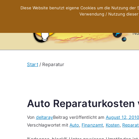
Zum
Diese Website benutzt eigene Cookies um die Nutzung der Se
Inhalt
Verwendung / Nutzung dieser C
X
springen
Nü
Start
Reparatur
Auto Reparaturkosten 
Von
deltaray
Beitrag veröffentlicht am
August 12, 201
Verschlagwortet mit
Auto
,
Finanzamt
,
Kosten
,
Reparat