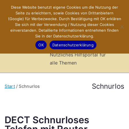
Zum
Diese Website benutzt eigene Cookies um die Nutzung der
X-Sites.de
Inhalt
Seite zu erleichtern, sowie Cookies von Drittanbietern
springen
(Google) für Werbezwecke. Durch Bestätigung mit OK erklären
–
Sie sich mit der Verwendung / Nutzung dieser Cookies
einverstanden. Detaillierte Informationen entnehmen finden
Sie in der Datenschutzerklärung.
Hilfsportal
OK
Datenschutzerklärung
Nützliches Hilfsportal für
alle Themen
Schnurlos
Start
Schnurlos
DECT Schnurloses