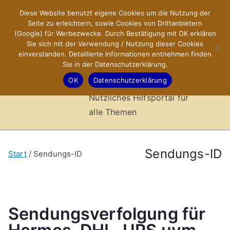
Zum
Diese Website benutzt eigene Cookies um die Nutzung der
X-Sites.de
Inhalt
Seite zu erleichtern, sowie Cookies von Drittanbietern
springen
(Google) für Werbezwecke. Durch Bestätigung mit OK erklären
–
Sie sich mit der Verwendung / Nutzung dieser Cookies
einverstanden. Detaillierte Informationen entnehmen finden
Sie in der Datenschutzerklärung.
Hilfsportal
OK
Datenschutzerklärung
Nützliches Hilfsportal für
alle Themen
Sendungs-ID
Start
Sendungs-ID
Sendungsverfolgung für