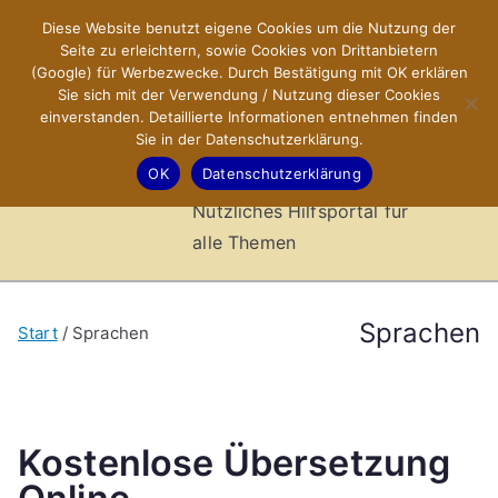
Zum
Diese Website benutzt eigene Cookies um die Nutzung der
X-Sites.de
Inhalt
Seite zu erleichtern, sowie Cookies von Drittanbietern
springen
(Google) für Werbezwecke. Durch Bestätigung mit OK erklären
–
Sie sich mit der Verwendung / Nutzung dieser Cookies
einverstanden. Detaillierte Informationen entnehmen finden
Sie in der Datenschutzerklärung.
Hilfsportal
OK
Datenschutzerklärung
Nützliches Hilfsportal für
alle Themen
Sprachen
Start
Sprachen
Kostenlose Übersetzung