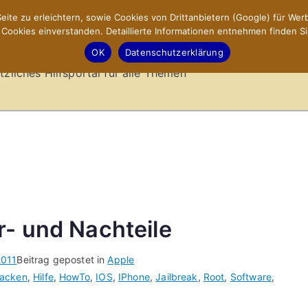
ite zu erleichtern, sowie Cookies von Drittanbietern (Google) für Werb
ookies einverstanden. Detaillierte Informationen entnehmen finden Si
-Sites.de – Hilfsportal
OK
Datenschutzerklärung
tzliches Hilfsportal für alle Themen
r- und Nachteile
2011
Beitrag gepostet in
Apple
acken
,
Hilfe
,
HowTo
,
IOS
,
IPhone
,
Jailbreak
,
Root
,
Software
,