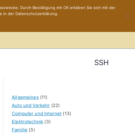
ezwecke. Durch Bestätigung mit OK erklären Sie sich mit der
e in der Datenschutzerklärung.
Home
Impressum
SSH
Allgemeines
(11)
Auto und Verkehr
(22)
Computer und Internet
(13)
Elektrotechnik
(3)
Familie
(3)